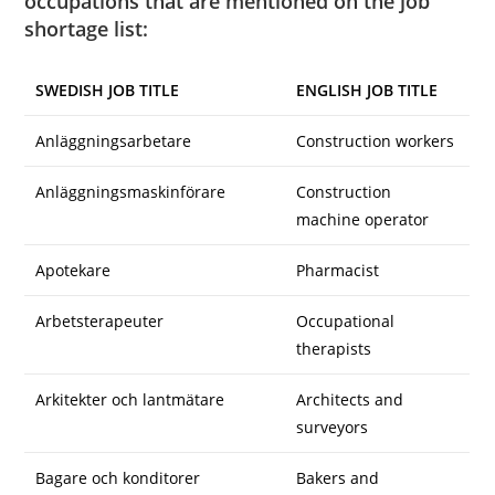
occupations that are mentioned on the job
shortage list:
SWEDISH JOB TITLE
ENGLISH JOB TITLE
Anläggningsarbetare
Construction workers
Anläggningsmaskinförare
Construction
machine operator
Apotekare
Pharmacist
Arbetsterapeuter
Occupational
therapists
Arkitekter och lantmätare
Architects and
surveyors
Bagare och konditorer
Bakers and