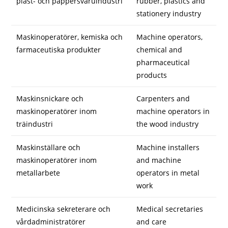
plast- och pappersvaruindustri
rubber, plastics and
stationery industry
Maskinoperatörer, kemiska och
Machine operators,
farmaceutiska produkter
chemical and
pharmaceutical
products
Maskinsnickare och
Carpenters and
maskinoperatörer inom
machine operators in
träindustri
the wood industry
Maskinställare och
Machine installers
maskinoperatörer inom
and machine
metallarbete
operators in metal
work
Medicinska sekreterare och
Medical secretaries
vårdadministratörer
and care