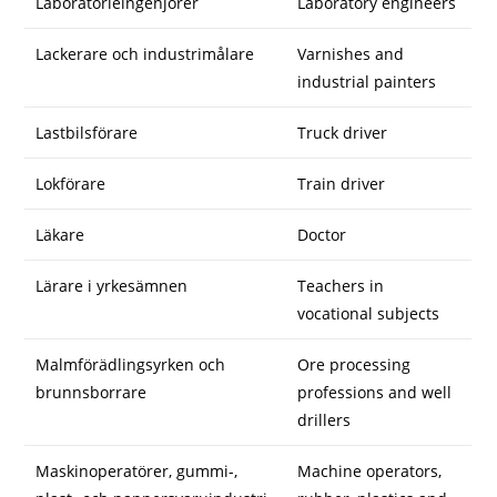
Laboratorieingenjörer
Laboratory engineers
Lackerare och industrimålare
Varnishes and
industrial painters
Lastbilsförare
Truck driver
Lokförare
Train driver
Läkare
Doctor
Lärare i yrkesämnen
Teachers in
vocational subjects
Malmförädlingsyrken och
Ore processing
brunnsborrare
professions and well
drillers
Maskinoperatörer, gummi-,
Machine operators,