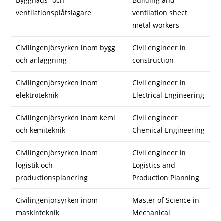
Byggnads- och
Building and
ventilationsplåtslagare
ventilation sheet
metal workers
Civilingenjörsyrken inom bygg
Civil engineer in
och anläggning
construction
Civilingenjörsyrken inom
Civil engineer in
elektroteknik
Electrical Engineering
Civilingenjörsyrken inom kemi
Civil engineer
och kemiteknik
Chemical Engineering
Civilingenjörsyrken inom
Civil engineer in
logistik och
Logistics and
produktionsplanering
Production Planning
Civilingenjörsyrken inom
Master of Science in
maskinteknik
Mechanical