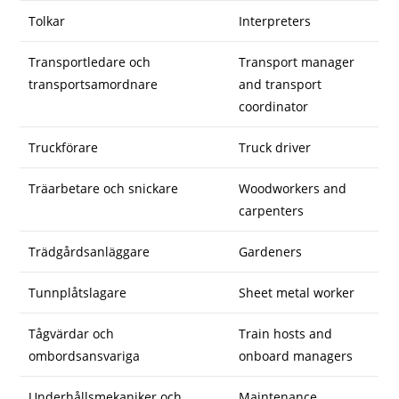
Tolkar
Interpreters
Transportledare och
Transport manager
transportsamordnare
and transport
coordinator
Truckförare
Truck driver
Träarbetare och snickare
Woodworkers and
carpenters
Trädgårdsanläggare
Gardeners
Tunnplåtslagare
Sheet metal worker
Tågvärdar och
Train hosts and
ombordsansvariga
onboard managers
Underhållsmekaniker och
Maintenance